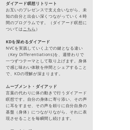
ダイアード瞑想リトリート
お互いのプレゼンスで支え合いながら、未
知の自分と出会い深くつながっていく４時
間のプログラムです。（ダイアード瞑想に
ついては
こちら
）
KDを深めるダイアード
NVCを実践していく上での鍵となる違い
（Key Differentiations)を、週替わりで
一つずつテーマとして取り上げます。身体
で感じ味わい体験を仲間とシェアすること
で、KDの理解が深まります。
ムーブメント・ダイアッド
言葉の代わりに体の動きで行うダイアード
瞑想です。自分の身体に寄り添い、その声
に耳をすませ、その声を頼りに自分自身の
基盤（身体）につながりながら、それに表
現させることを毎瞬間し続けます。